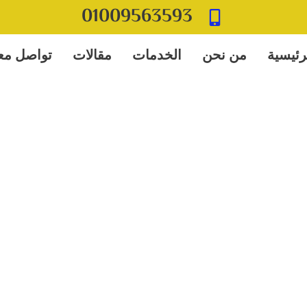
01009563593
رئيسية
من نحن
الخدمات
مقالات
تواصل معن
خدمة تمريض منزلي