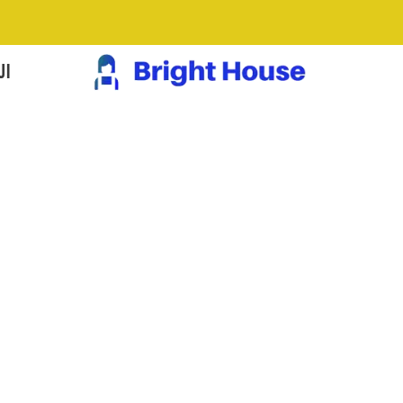
خطي
لى
لمحتوى
ال