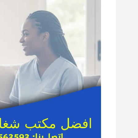
مكتب
شغالات
وجليسات
مسنين
في
القاهرة
والجيزة
|
برايت
هاوس