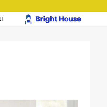
خطي
لى
لمحتوى
ال
افضل