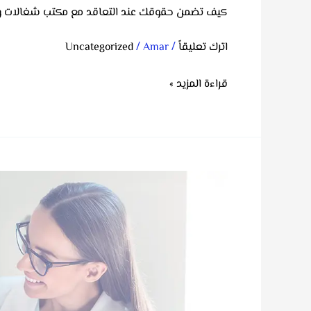
كيف
كيف تضمن حقوقك عند التعاقد مع مكتب شغالات وب
تضمن
حقوقك
/
/
اترك تعليقاً
Amar
Uncategorized
عند
قراءة المزيد »
التعاقد
مع
مكتب
شغالات
وبنود
افضل
التعاقد
مكتب
بيبي
سيتر
في
القاهرة
والجيزة