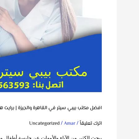
|
برايت
هاوس
رقم
1
افضل مكتب بيبي سيتر في القاهرة والجيزة | برايت ه
/
/
اترك تعليقاً
Amar
Uncategorized
يبحث الكثير من الآباء والأمهات عن جليسة أطفال موث